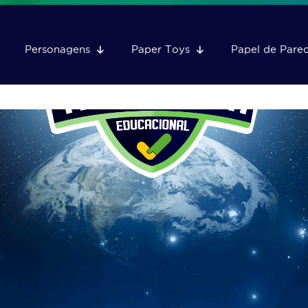
Personagens
Paper Toys
Papel de Pare
Os Amigos da Tecnologia
Educacional estão prontos para
decolar em direção a grandes
aventuras!