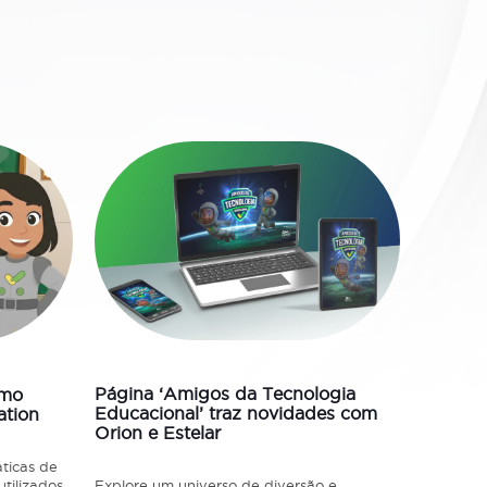
08/09/2025
26/02/20
Página ‘Amigos da Tecnologia
omo
Música 
Educacional’ traz novidades com
ation
ganha c
Orion e Estelar
escolas
ticas de
Explore um universo de diversão e
tilizados
Estudan