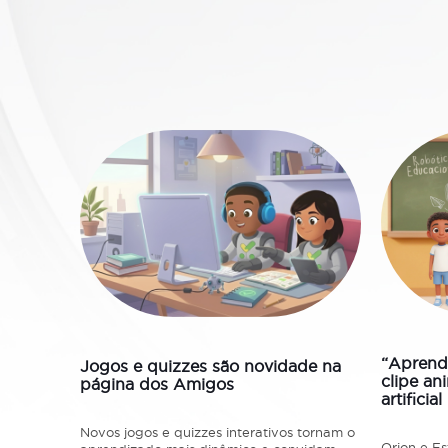
20/02/20
10/03/2026
“Aprend
Jogos e quizzes são novidade na
clipe an
página dos Amigos
artificial
IM
Novos jogos e quizzes interativos tornam o
Orion e Es