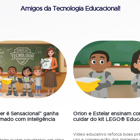
Amigos da Tecnologia Educacional!
26
06/01/2026
er é Sensacional” ganha
Orion e Estelar ensinam c
imado com inteligência
cuidar do kit LEGO® Educ
Vídeo educativo reforça boas prá
uso e conservação dos materiais u
telar guiam estudantes em clipe