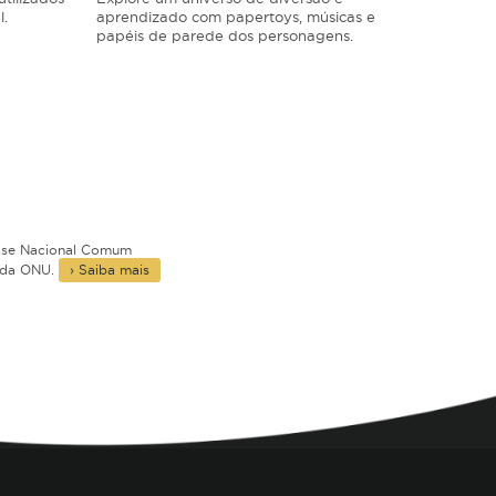
aprendizado com papertoys, músicas e
l.
aprendem
papéis de parede dos personagens.
uma core
é Sensaci
Base Nacional Comum
 da ONU.
› Saiba mais