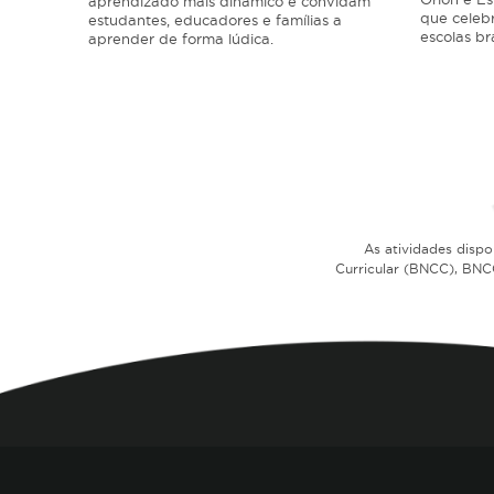
aprendizado mais dinâmico e convidam
 e
que celeb
estudantes, educadores e famílias a
novador.
escolas bra
aprender de forma lúdica.
As atividades disp
Curricular (BNCC), BN